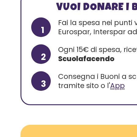
VUOI DONARE I 
Fai la spesa nei punti
1
Eurospar, Interspar ad
Ogni 15€ di spesa, ric
2
Scuolafacendo
Consegna i Buoni a sc
3
tramite sito o l'
App