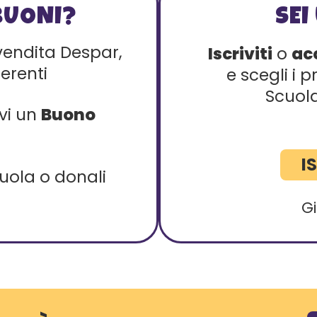
BUONI?
SEI
 vendita Despar,
Iscriviti
o
ac
erenti
e scegli i 
Scuol
evi un
Buono
I
uola o donali
Gi